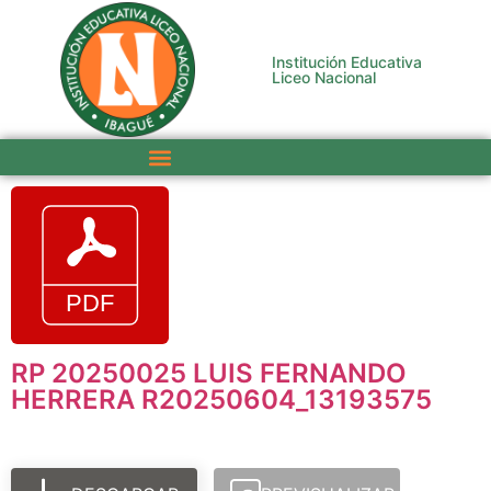
Institución Educativa
Liceo Nacional
RP 20250025 LUIS FERNANDO
HERRERA R20250604_13193575