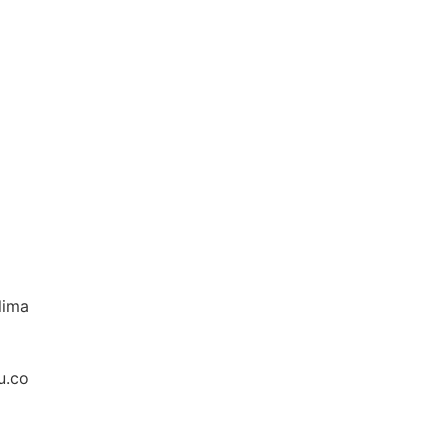
lima
u.co