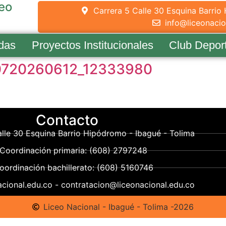
ceo
Carrera 5 Calle 30 Esquina Barrio
info@liceonacio
das
Proyectos Institucionales
Club Depor
720260612_12333980
Contacto
lle 30 Esquina Barrio Hipódromo - Ibagué - Tolima
Coordinación primaria: (608) 2797248
oordinación bachillerato: (608) 5160746
cional.edu.co - contratacion@liceonacional.edu.co
Liceo Nacional - Ibagué - Tolima -2026