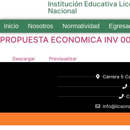
Institución Educativa Li
Nacional
Inicio
Nosotros
Normatividad
Egresa
PROPUESTA ECONOMICA INV 00
Descargar
Previsualizar
Carrera 5 Ca
C
info@liceona