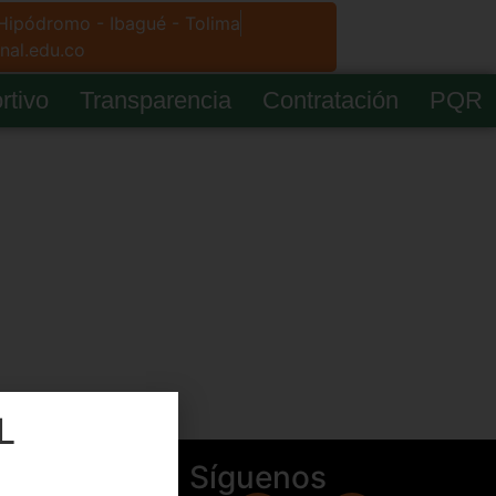
 Hipódromo - Ibagué - Tolima
nal.edu.co
rtivo
Transparencia
Contratación
PQR
L
Síguenos