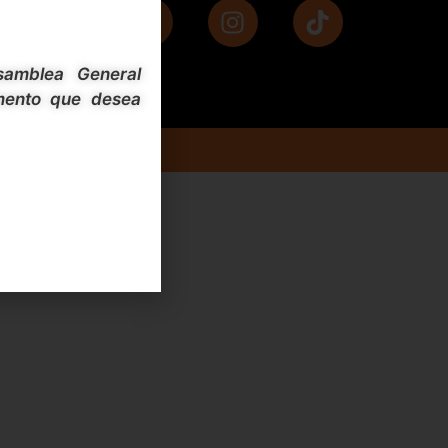
samblea General
umento que desea