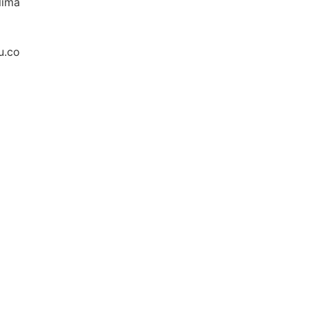
lima
u.co