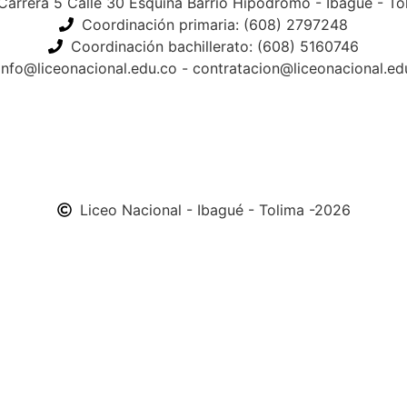
Carrera 5 Calle 30 Esquina Barrio Hipódromo - Ibagué - To
Coordinación primaria: (608) 2797248
Coordinación bachillerato: (608) 5160746
info@liceonacional.edu.co - contratacion@liceonacional.ed
Liceo Nacional - Ibagué - Tolima -2026