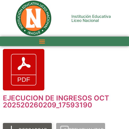
Institución Educativa
Liceo Nacional
EJECUCION DE INGRESOS OCT
202520260209_17593190