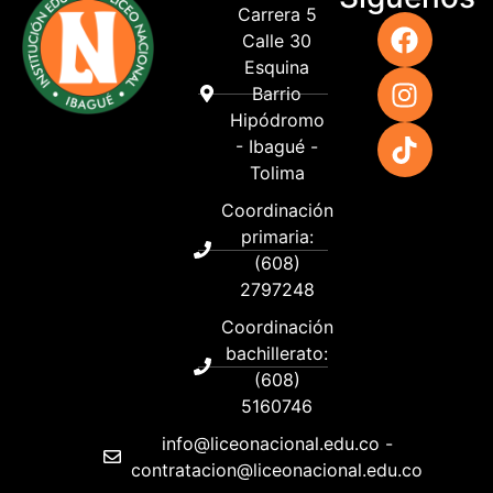
Carrera 5
Calle 30
Esquina
Barrio
Hipódromo
- Ibagué -
Tolima
Coordinación
primaria:
(608)
2797248
Coordinación
bachillerato:
(608)
5160746
info@liceonacional.edu.co -
contratacion@liceonacional.edu.co