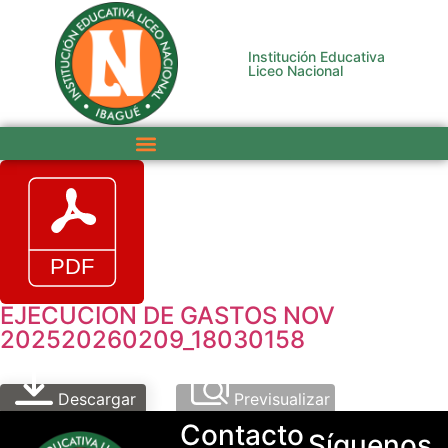
Institución Educativa
Liceo Nacional
EJECUCION DE GASTOS NOV
202520260209_18030158
Descargar
Previsualizar
Contacto
Síguenos