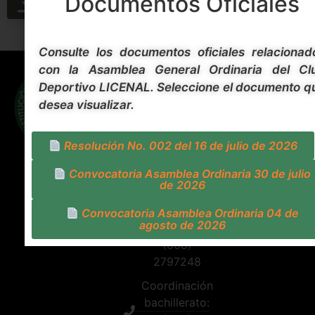
Documentos Oficiales
DESCARGAR
PREVISUALIZAR
Consulte los documentos oficiales relacionad
Contacto
con la Asamblea General Ordinaria del Cl
Síguenos
Carrera 5
Deportivo LICENAL. Seleccione el documento q
Calle 30
desea visualizar.
Esquina
Barrio
Resolución No. 002 del 16 de julio de 2026
Hipódromo
- Ibagué -
Convocatoria Asamblea Ordinaria 30 de julio
de 2026
Tolima
Coordinación
Convocatoria Asamblea Ordinaria 04 de
agosto de 2026
primaria:
(608)
2797248
Coordinación
bachillerato: