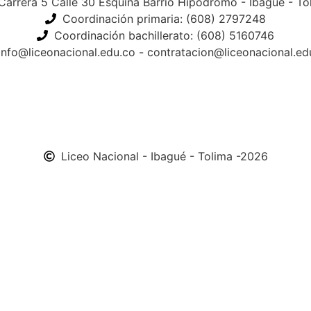
Carrera 5 Calle 30 Esquina Barrio Hipódromo - Ibagué - To
Coordinación primaria: (608) 2797248
Coordinación bachillerato: (608) 5160746
info@liceonacional.edu.co - contratacion@liceonacional.ed
Liceo Nacional - Ibagué - Tolima -2026