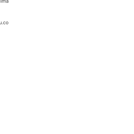
lima
u.co