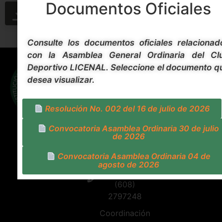
Documentos Oficiales
DESCARGAR
PREVISUALIZAR
Consulte los documentos oficiales relacionad
con la Asamblea General Ordinaria del Cl
Contacto
Síguenos
Deportivo LICENAL. Seleccione el documento q
Carrera 5
desea visualizar.
Calle 30
Esquina
Barrio
Resolución No. 002 del 16 de julio de 2026
Hipódromo
Convocatoria Asamblea Ordinaria 30 de julio
- Ibagué -
de 2026
Tolima
Convocatoria Asamblea Ordinaria 04 de
Coordinación
agosto de 2026
primaria:
(608)
2797248
Coordinación