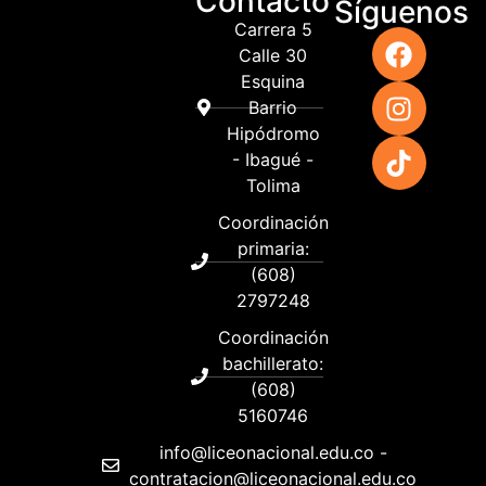
Contacto
Síguenos
Carrera 5
Calle 30
Esquina
Barrio
Hipódromo
- Ibagué -
Tolima
Coordinación
primaria:
(608)
2797248
Coordinación
bachillerato:
(608)
5160746
info@liceonacional.edu.co -
contratacion@liceonacional.edu.co