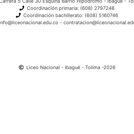
Carrera 5 Calle 30 Esquina Barrio Hipódromo - Ibagué - To
Coordinación primaria: (608) 2797248
Coordinación bachillerato: (608) 5160746
info@liceonacional.edu.co - contratacion@liceonacional.ed
Liceo Nacional - Ibagué - Tolima -2026