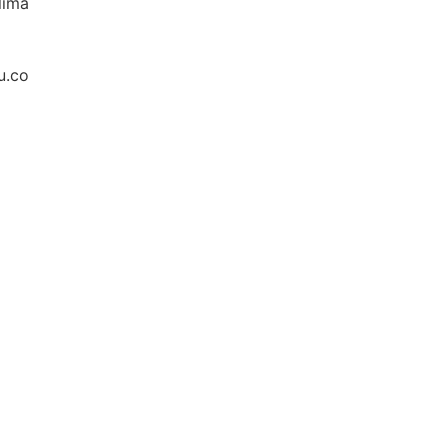
lima
u.co