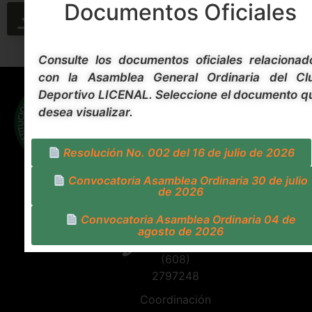
Documentos Oficiales
DESCARGAR
PREVISUALIZAR
Consulte los documentos oficiales relacionad
con la Asamblea General Ordinaria del Cl
Contacto
Síguenos
Deportivo LICENAL. Seleccione el documento q
Carrera 5
desea visualizar.
Calle 30
Esquina
Barrio
Resolución No. 002 del 16 de julio de 2026
Hipódromo
Convocatoria Asamblea Ordinaria 30 de julio
- Ibagué -
de 2026
Tolima
Convocatoria Asamblea Ordinaria 04 de
Coordinación
agosto de 2026
primaria:
(608)
2797248
Coordinación