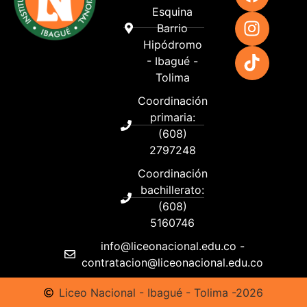
Esquina
Barrio
Hipódromo
- Ibagué -
Tolima
Coordinación
primaria:
(608)
2797248
Coordinación
bachillerato:
(608)
5160746
info@liceonacional.edu.co -
contratacion@liceonacional.edu.co
Liceo Nacional - Ibagué - Tolima -2026