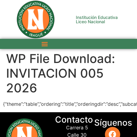
Institución Educativa
Liceo Nacional
WP File Download:
INVITACION 005
2026
{“theme”:”table”,”ordering”:”title”,”orderingdir”:”desc”,”sub
Contacto
Síguenos
Carrera 5
Calle 30