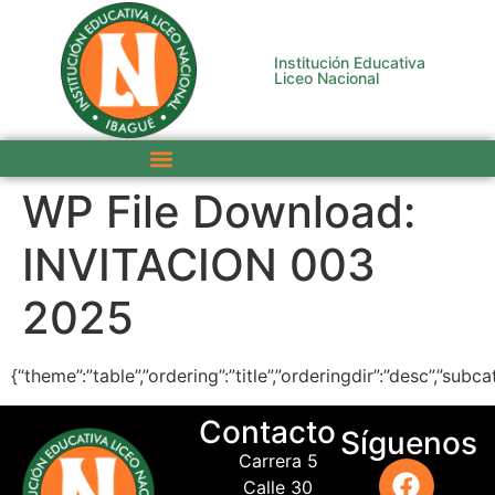
Institución Educativa
Liceo Nacional
WP File Download:
INVITACION 003
2025
{“theme”:”table”,”ordering”:”title”,”orderingdir”:”desc”,”sub
Contacto
Síguenos
Carrera 5
Calle 30