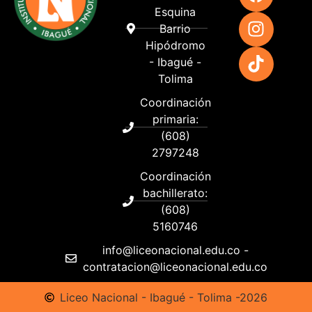
Esquina
Barrio
Hipódromo
- Ibagué -
Tolima
Coordinación
primaria:
(608)
2797248
Coordinación
bachillerato:
(608)
5160746
info@liceonacional.edu.co -
contratacion@liceonacional.edu.co
Liceo Nacional - Ibagué - Tolima -2026