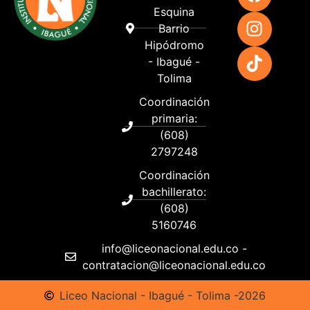
Esquina
Barrio
Hipódromo
- Ibagué -
Tolima
Coordinación
primaria:
(608)
2797248
Coordinación
bachillerato:
(608)
5160746
info@liceonacional.edu.co -
contratacion@liceonacional.edu.co
Liceo Nacional - Ibagué - Tolima -2026