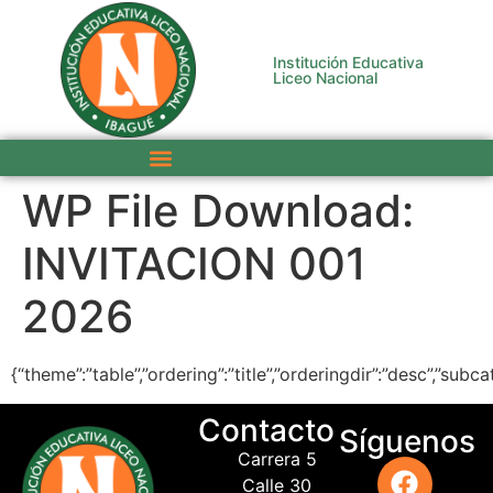
Institución Educativa
Liceo Nacional
WP File Download:
INVITACION 001
2026
{“theme”:”table”,”ordering”:”title”,”orderingdir”:”desc”,”sub
Contacto
Síguenos
Carrera 5
Calle 30