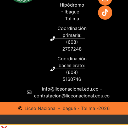
Hipódromo
- Ibagué -
Tolima
Coordinación
primaria:
(608)
2797248
Coordinación
bachillerato:
(608)
5160746
info@liceonacional.edu.co -
contratacion@liceonacional.edu.co
Liceo Nacional - Ibagué - Tolima -2026