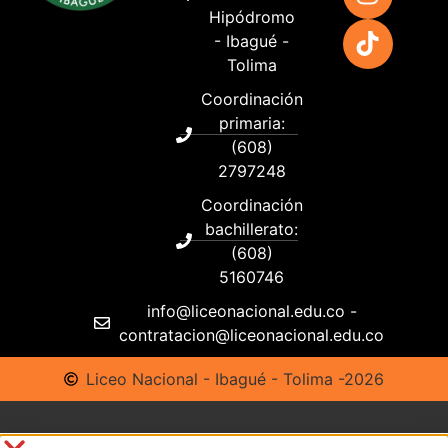
Hipódromo
- Ibagué -
Tolima
Coordinación
primaria:
(608)
2797248
Coordinación
bachillerato:
(608)
5160746
info@liceonacional.edu.co -
contratacion@liceonacional.edu.co
Liceo Nacional - Ibagué - Tolima -2026